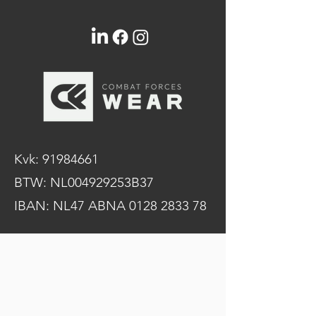
Kvk:
91984661
BTW: NL004929253B37
IBAN: NL47 ABNA
0128 2833 78