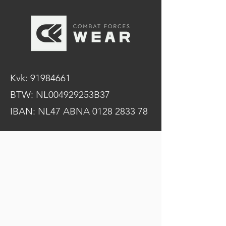
Kvk:
91984661
BTW: NL004929253B37
IBAN: NL47 ABNA
0128 2833 78